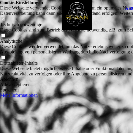
Cookie-Einstellungen
Diese Webseite verwendet Cookies, um Besuchern ein optimales Nutzerer
Aktu
Datenverarbeitung kann dann auch in einem Drittland erfolgen. Weiter
Technisch notwendige
Diese Cookies sind zum Betrieb der Webseite notwendig, z.B. zum Sch
Analytische
Diese Cookies werden verwendet, um das Nutzererlebnis weiter zu optim
Ausspielung von personalisierter Werbung durch die Nachverfolgung de
Drittanbieter-Inhalte
Diese Webseite bietet möglicherweise Inhalte oder Funktionalitäten an,
Nutzeraktivität zu verfolgen oder ihre Angebote zu personalisieren und
Ablehnen
Alle akzeptieren
Speichern
Mehr Informationen