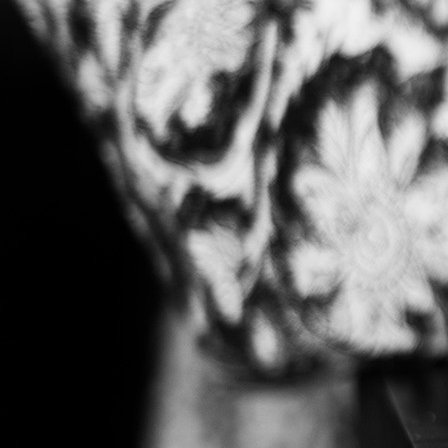
8062_2
big_31409313_0_100-99 (1)