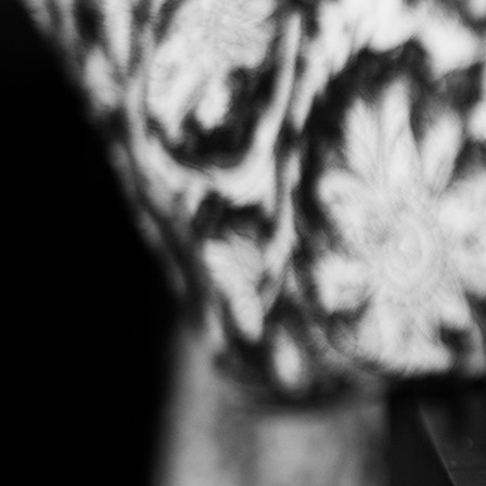
big_36070798_0_600-600