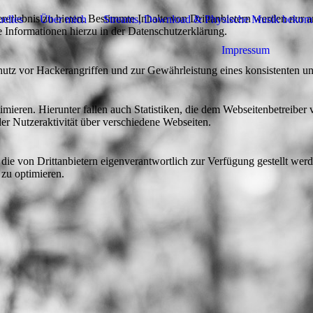
lebnis zu bieten. Bestimmte Inhalte von Drittanbietern werden nur ang
elles
Über mich
Streams, Download & Physische Musik bekomm
e Informationen hierzu in der Datenschutzerklärung.
Impressum
utz vor Hackerangriffen und zur Gewährleistung eines konsistenten un
ieren. Hierunter fallen auch Statistiken, die dem Webseitenbetreiber v
r Nutzeraktivität über verschiedene Webseiten.
 die von Drittanbietern eigenverantwortlich zur Verfügung gestellt wer
 zu optimieren.