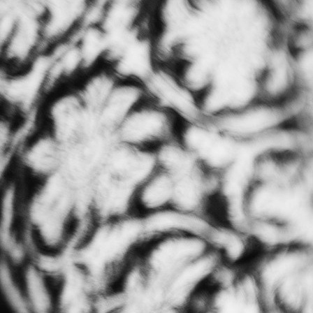
big_36070714_0_986-768