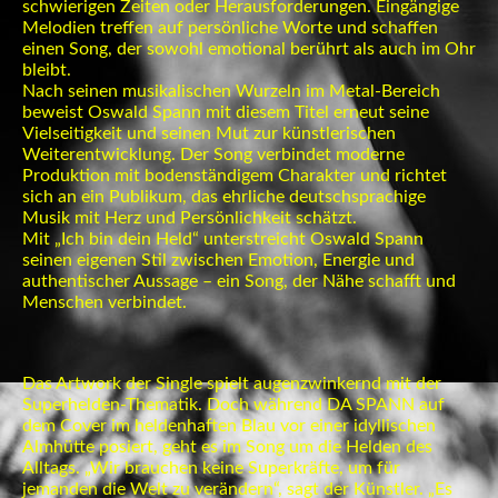
schwierigen Zeiten oder Herausforderungen. Eingängige
Melodien treffen auf persönliche Worte und schaffen
einen Song, der sowohl emotional berührt als auch im Ohr
bleibt.
Nach seinen musikalischen Wurzeln im Metal-Bereich
beweist Oswald Spann mit diesem Titel erneut seine
Vielseitigkeit und seinen Mut zur künstlerischen
Weiterentwicklung. Der Song verbindet moderne
Produktion mit bodenständigem Charakter und richtet
sich an ein Publikum, das ehrliche deutschsprachige
Musik mit Herz und Persönlichkeit schätzt.
Mit „Ich bin dein Held“ unterstreicht Oswald Spann
seinen eigenen Stil zwischen Emotion, Energie und
authentischer Aussage – ein Song, der Nähe schafft und
Menschen verbindet.
Das Artwork der Single spielt augenzwinkernd mit der
Superhelden-Thematik. Doch während DA SPANN auf
dem Cover im heldenhaften Blau vor einer idyllischen
Almhütte posiert, geht es im Song um die Helden des
Alltags. „Wir brauchen keine Superkräfte, um für
jemanden die Welt zu verändern“, sagt der Künstler. „Es