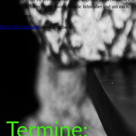
und zu optimieren.
Auf den nächsten Seiten finden Sie alle Infos über und um mich.
Ablehnen
Alle akzeptieren
Speichern
Mehr Informationen
Viel Spaß beim blättern & stöbern.
LG
Oswald
Fotos :
Termine: