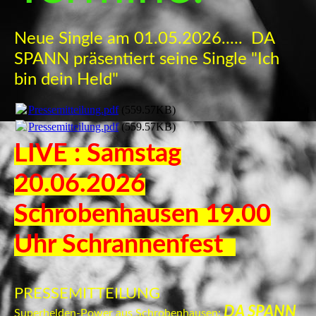
Neue Single am 01.05.2026..... DA
SPANN präsentiert seine Single "Ich
bin dein Held"
Pressemitteilung.pdf
(559.57KB)
Pressemitteilung.pdf
(559.57KB)
LIVE : Samstag
20.06.2026
Schrobenhausen 19.00
Uhr Schrannenfest
PRESSEMITTEILUNG
DA SPANN
Superhelden-Power aus Schrobenhausen: