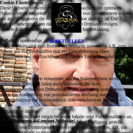
Cookie-Einstellungen
Diese Webseite verwendet Cookies, um Besuchern ein optimales
Nutzererlebnis zu bieten. Bestimmte Inhalte von Drittanbietern werden
nur angezeigt, wenn die entsprechende Option aktiviert ist. Die
Datenverarbeitung kann dann auch in einem Drittland erfolgen.
Weitere Informationen hierzu in der Datenschutzerklärung.
Technisch notwendige
AKTUELLES
Diese Cookies sind zum Betrieb der Webseite notwendig, z.B. zum
Schutz vor Hackerangriffen und zur Gewährleistung eines
konsistenten und der Nachfrage angepassten Erscheinungsbilds der
Seite.
Analytische
Diese Cookies werden verwendet, um das Nutzererlebnis weiter zu
optimieren. Hierunter fallen auch Statistiken, die dem
Webseitenbetreiber von Drittanbietern zur Verfügung gestellt werden,
sowie die Ausspielung von personalisierter Werbung durch die
Nachverfolgung der Nutzeraktivität über verschiedene Webseiten.
Drittanbieter-Inhalte
Diese Webseite bietet möglicherweise Inhalte oder Funktionalitäten an,
Willkommen auf meiner Webseite!
die von Drittanbietern eigenverantwortlich zur Verfügung gestellt
werden. Diese Drittanbieter können eigene Cookies setzen, z.B. um
die Nutzeraktivität zu verfolgen oder ihre Angebote zu personalisieren