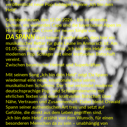
veröffentlicht neue Pop-Schlager-Hymne „Ich bin dein
Held“
Schrobenhausen, den 12.04.2026 – Ein strahlendes
Lächeln, ein wehendes Cape und die bayerischen Alpen im
Hintergrund: Das Cover der neuen Single von
DA SPANN
lässt keinen Zweifel daran, dass hier ein
musikalischer Retter für gute Laune im Anmarsch ist. Am
01.05.2026 erscheint der Titel „Ich bin dein Held“, der
modernen Pop-Schlager mit einer kraftvollen Botschaft
vereint.
Zwischen bayerischer Heimat und Superkräften
Mit seinem Song „Ich bin dein Held“ zeigt Da Spann
wiedermal eine neue, emotionale Seite seines
musikalischen Schaffens. Der Titel verbindet moderne
deutschsprachige Pop- und Schlagerelemente mit
ehrlichen Texten und einer kraftvollen Botschaft über
Nähe, Vertrauen und Zusammenhalt. Dabei bleibt Oswald
Spann seiner authentischen Art treu und setzt auf
Gefühle, die direkt aus dem Leben gegriffen sind.
„Ich bin dein Held“ erzählt von dem Wunsch, für einen
besonderen Menschen da zu sein – unabhängig von