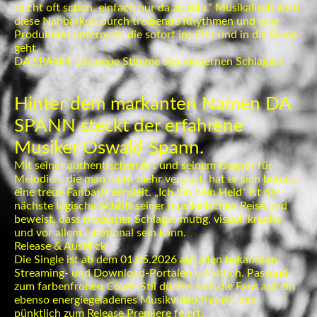
reicht oft schon, einfach nur da zu sein.“ Musikalisch wird
diese Nahbarkeit durch treibende Rhythmen und eine
Produktion untermalt, die sofort ins Ohr und in die Beine
geht.
DA SPANN: Die neue Stimme des modernen Schlagers
Hinter dem markanten Namen DA
SPANN steckt der erfahrene
Musiker Oswald Spann.
Mit seiner authentischen Art und seinem Gespür für
Melodien, die man nicht mehr vergisst, hat er sich bereits
eine treue Fanbasis erspielt. „Ich bin dein Held“ ist der
nächste logische Schritt seiner musikalischen Reise und
beweist, dass moderner Schlager mutig, visuell kreativ
und vor allem emotional sein kann.
Release & Ausblick
Die Single ist ab dem 01.05.2026 auf allen bekannten
Streaming- und Download-Portalen erhältlich. Passend
zum farbenfrohen Cover-Stil dürfen sich die Fans auf ein
ebenso energiegeladenes Musikvideo freuen, das
pünktlich zum Release Premiere feiert.