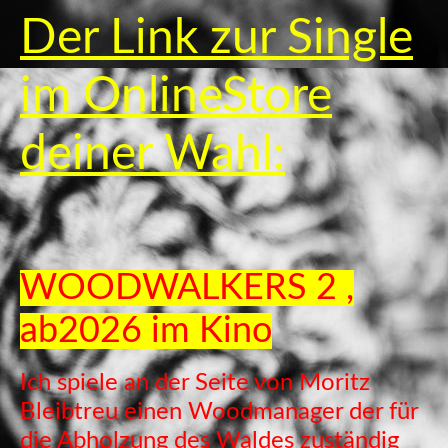
Der Link zur Single
im OnlineStore
deiner Wahl:
WOODWALKERS 2 ,
ab2026 im Kino
Ich spiele an der Seite von Moritz
Bleibtreu einen Woodmanager der für
die Abholzung des Waldes zuständig